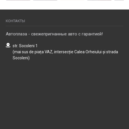
КОНТАКТЫ
Автоплаза - свежепригнанные авто с гарантией!
str. Socoleni 1
(mai sus de piața VAZ, intersecție Calea Orheiului și strada
Socoleni)