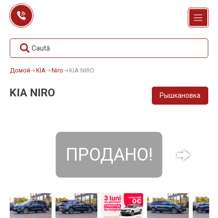
Перейти
к
содержанию
Caută
Домой
KIA
Niro
KIA NIRO
KIA NIRO
Рышкановка
ПРОДАНО!