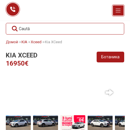
Перейти
к
содержанию
Caută
Домой
KIA
Xceed
Kia XCeed
KIA XCEED
Ботаника
16950€