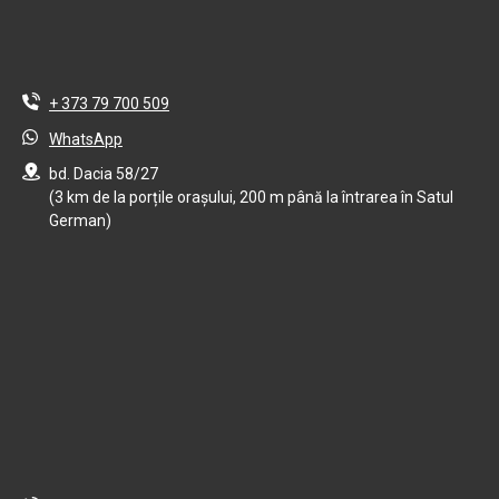
+ 373 79 700 509
WhatsApp
bd. Dacia 58/27
(3 km de la porțile orașului, 200 m până la întrarea în Satul
German)