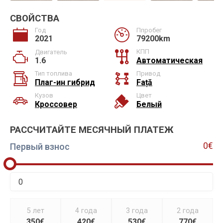
СВОЙСТВА
Год
Ппробег
2021
79200km
КПП
Двигатель
1.6
Автоматическая
Тип топлива
Привод
Плаг-ин гибрид
Față
Кузов
Цвет
Кроссовер
Белый
РАССЧИТАЙТЕ МЕСЯЧНЫЙ ПЛАТЕЖ
0€
Первый взнос
5 лет
4 года
3 года
2 года
350€
420€
530€
770€