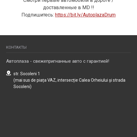
Смотри
первые автомобили
в
дороге
/
доставленные
в MD !!
Подпишитесь
:
https://bit.ly/AutoplazaDrum
КОНТАКТЫ
Автоплаза - свежепригнанные авто с гарантией!
str. Socoleni 1
(mai sus de piața VAZ, intersecție Calea Orheiului și strada
Socoleni)