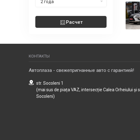
2 года
Расчет
КОНТАКТЫ
Автоплаза - свежепригнанные авто с гарантией!
str. Socoleni 1
(mai sus de piața VAZ, intersecție Calea Orheiului și 
Socoleni)