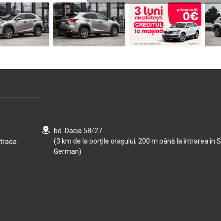
bd. Dacia 58/27
(3 km de la porțile orașului, 200 m până la întrarea în S
strada
German)