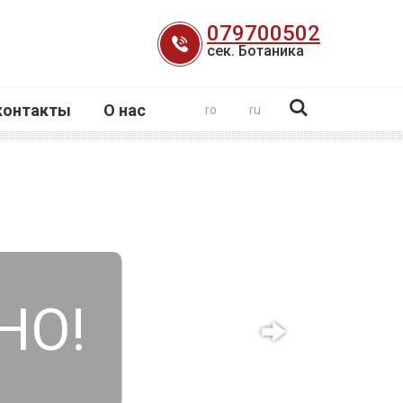
079700502
сек. Ботаника
контакты
О нас
ro
ru
НО!