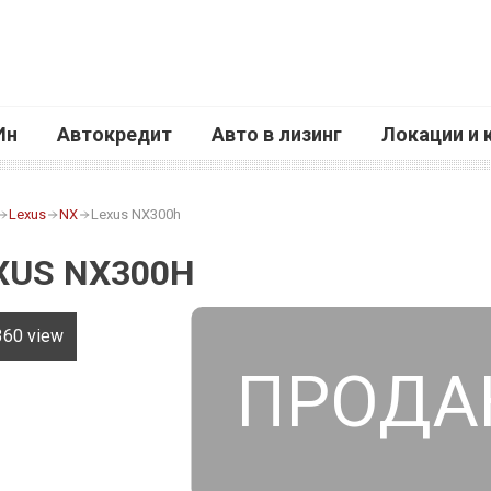
Ин
Автокредит
Авто в лизинг
Локации и 
Lexus
NX
Lexus NX300h
XUS NX300H
360 view
ПРОДА