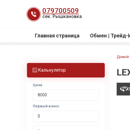
Перейти
079700509
к
сек. Рышкановка
содержанию
Главная страница
Обмен | Трейд-
Домой
LE
Калькулятор
Цена
Первый взнос
Срок лизинга