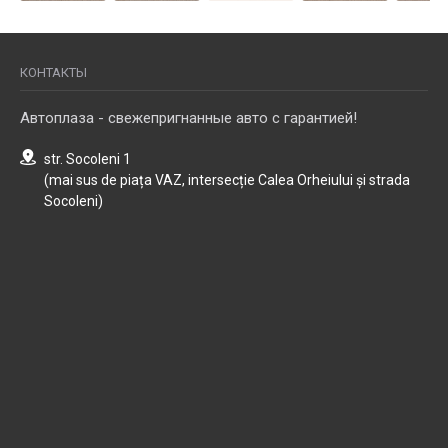
КОНТАКТЫ
Автоплаза - свежепригнанные авто с гарантией!
str. Socoleni 1
(mai sus de piața VAZ, intersecție Calea Orheiului și strada
Socoleni)