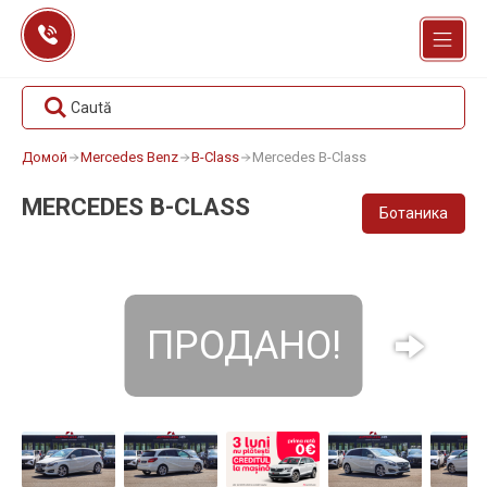
Перейти
к
содержанию
Caută
Домой
Mercedes Benz
B-Class
Mercedes B-Class
MERCEDES B-CLASS
Ботаника
ПРОДАНО!