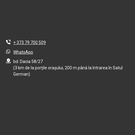
+ 373 79 700 509
WhatsApp
bd. Dacia 58/27
(3 km de la porțile orașului, 200 m până la întrarea în Satul
German)