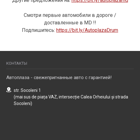
Другие предложения на:
https://bit.ly/autoplazamd
Смотри первые автомобили в дороге /
доставленные в MD !!
Подпишитесь:
https://bit.ly/AutoplazaDrum
КОНТАКТЫ
Автоплаза - свежепригнанные авто с гарантией!
str. Socoleni 1
(mai sus de piața VAZ, intersecție Calea Orheiului și strada
Socoleni)