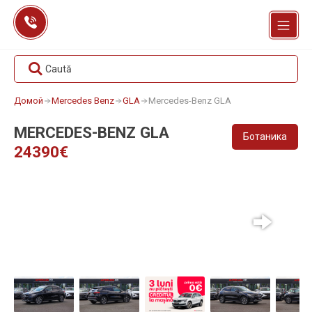
Перейти
к
содержанию
Caută
Домой
Mercedes Benz
GLA
Mercedes-Benz GLA
MERCEDES-BENZ GLA
Ботаника
24390€