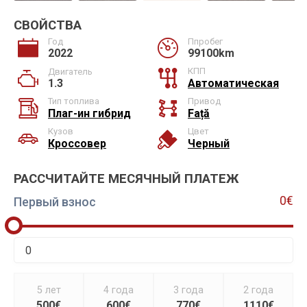
СВОЙСТВА
Год
Ппробег
2022
99100km
КПП
Двигатель
1.3
Автоматическая
Тип топлива
Привод
Плаг-ин гибрид
Față
Кузов
Цвет
Кроссовер
Черный
РАССЧИТАЙТЕ МЕСЯЧНЫЙ ПЛАТЕЖ
0€
Первый взнос
5 лет
4 года
3 года
2 года
500€
600€
770€
1110€