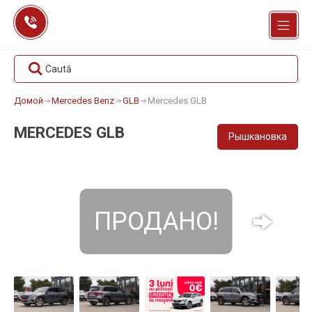
Перейти
к
содержанию
Caută
Домой
Mercedes Benz
GLB
Mercedes GLB
MERCEDES GLB
Рышкановка
ПРОДАНО!