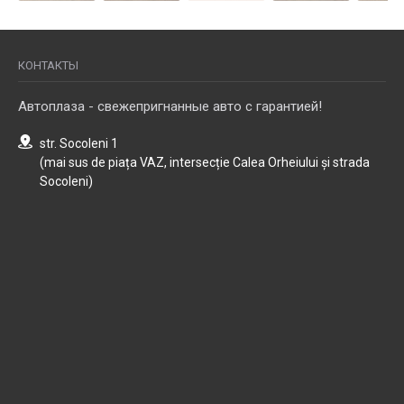
КОНТАКТЫ
Автоплаза - свежепригнанные авто с гарантией!
str. Socoleni 1
(mai sus de piața VAZ, intersecție Calea Orheiului și strada
Socoleni)