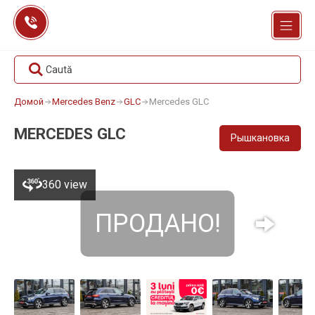
Перейти
к
содержанию
Caută
Домой
Mercedes Benz
GLC
Mercedes GLC
MERCEDES GLC
Рышкановка
360 view
ПРОДАНО!