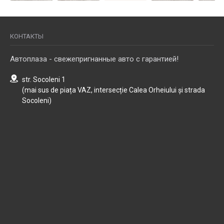
КОНТАКТЫ
Автоплаза - свежепригнанные авто с гарантией!
str. Socoleni 1
(mai sus de piața VAZ, intersecție Calea Orheiului și strada
Socoleni)