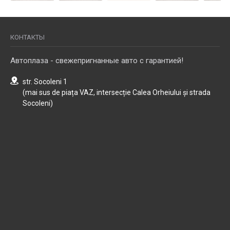
КОНТАКТЫ
Автоплаза - свежепригнанные авто с гарантией!
str. Socoleni 1
(mai sus de piața VAZ, intersecție Calea Orheiului și strada
Socoleni)