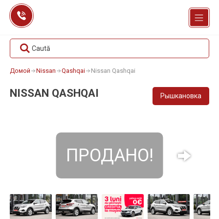
Перейти
к
содержанию
Caută
Домой
Nissan
Qashqai
Nissan Qashqai
NISSAN QASHQAI
Рышкановка
ПРОДАНО!