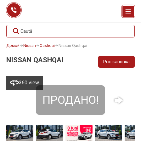
Перейти
к
содержанию
Caută
Домой
Nissan
Qashqai
Nissan Qashqai
NISSAN QASHQAI
Рышкановка
360 view
ПРОДАНО!