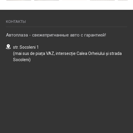
КОНТАКТЫ
Автоплаза - свежепригнанные авто с гарантией!
str. Socoleni 1
(mai sus de piața VAZ, intersecție Calea Orheiului și strada
Socoleni)