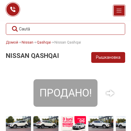
Перейти
к
содержанию
Caută
Домой
Nissan
Qashqai
Nissan Qashqai
NISSAN QASHQAI
Рышкановка
ПРОДАНО!