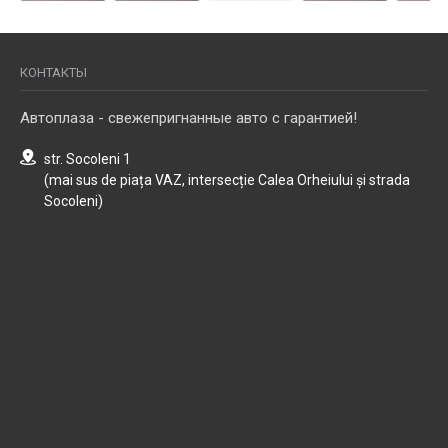
КОНТАКТЫ
Автоплаза - свежепригнанные авто с гарантией!
str. Socoleni 1
(mai sus de piața VAZ, intersecție Calea Orheiului și strada
Socoleni)