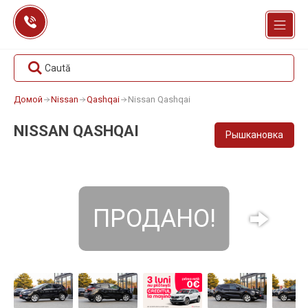
Перейти
к
содержанию
Caută
Домой
Nissan
Qashqai
Nissan Qashqai
NISSAN QASHQAI
Рышкановка
ПРОДАНО!