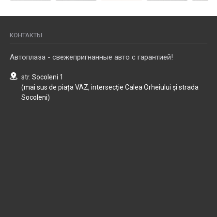
КОНТАКТЫ
Автоплаза - свежепригнанные авто с гарантией!
str. Socoleni 1
(mai sus de piața VAZ, intersecție Calea Orheiului și strada
Socoleni)