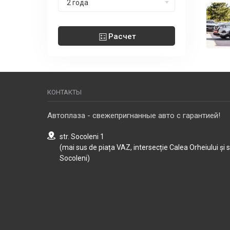
2 года
Расчет
КОНТАКТЫ
Автоплаза - свежепригнанные авто с гарантией!
str. Socoleni 1
(mai sus de piața VAZ, intersecție Calea Orheiului și 
Socoleni)