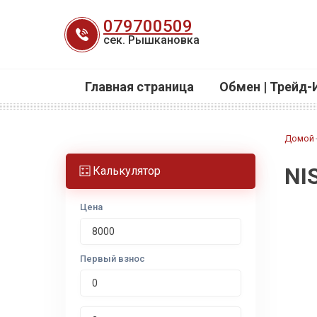
Перейти
079700509
к
сек. Рышкановка
содержанию
Главная страница
Обмен | Трейд-
Домой
NI
Калькулятор
Цена
Первый взнос
Срок лизинга