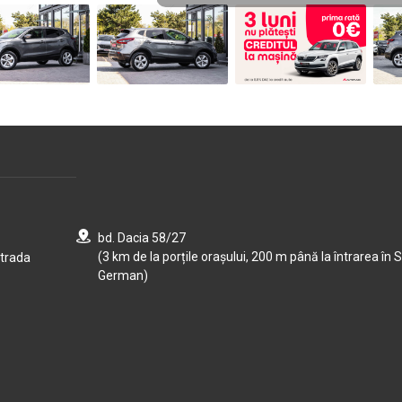
bd. Dacia 58/27
(3 km de la porțile orașului, 200 m până la întrarea în S
strada
German)