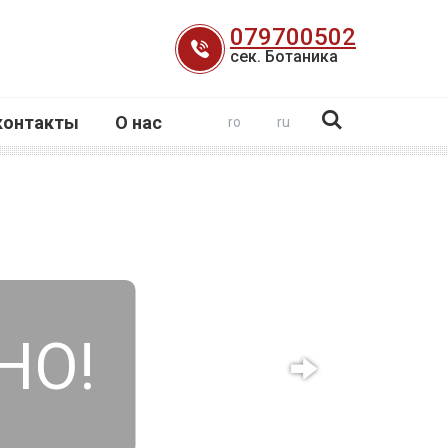
079700502
сек. Ботаника
контакты
О нас
ro
ru
НО!