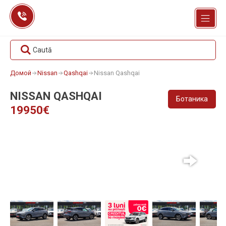
Перейти
к
содержанию
Caută
Домой
Nissan
Qashqai
Nissan Qashqai
NISSAN QASHQAI
Ботаника
19950€