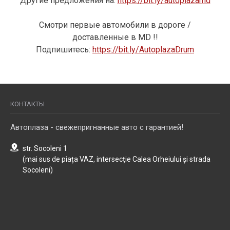
Другие предложения на:
https://bit.ly/autoplazamd
Смотри первые автомобили в дороге /
доставленные в MD !!
Подпишитесь:
https://bit.ly/AutoplazaDrum
КОНТАКТЫ
Автоплаза - свежепригнанные авто с гарантией!
str. Socoleni 1
(mai sus de piața VAZ, intersecție Calea Orheiului și strada
Socoleni)