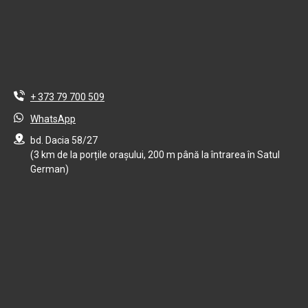
+ 373 79 700 509
WhatsApp
bd. Dacia 58/27
(3 km de la porțile orașului, 200 m până la întrarea în Satul
German)