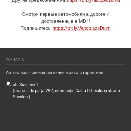
Другие предложения на:
https://bit.ly/autoplazamd
Смотри первые автомобили в дороге /
доставленные в MD !!
Подпишитесь:
https://bit.ly/AutoplazaDrum
КОНТАКТЫ
Автоплаза - свежепригнанные авто с гарантией!
str. Socoleni 1
(mai sus de piața VAZ, intersecție Calea Orheiului și strada
Socoleni)