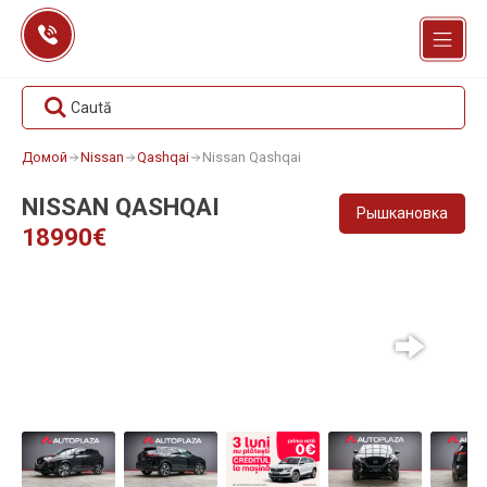
Перейти
к
содержанию
Caută
Домой
Nissan
Qashqai
Nissan Qashqai
NISSAN QASHQAI
Рышкановка
18990€