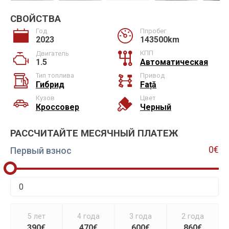
СВОЙСТВА
Год
Ппробег
2023
143500km
КПП
Двигатель
1.5
Автоматическая
Тип топлива
Привод
Гибрид
Față
Кузов
Цвет
Кроссовер
Черный
РАССЧИТАЙТЕ МЕСЯЧНЫЙ ПЛАТЕЖ
0€
Первый взнос
5 лет
4 года
3 года
2 года
390€
470€
600€
860€