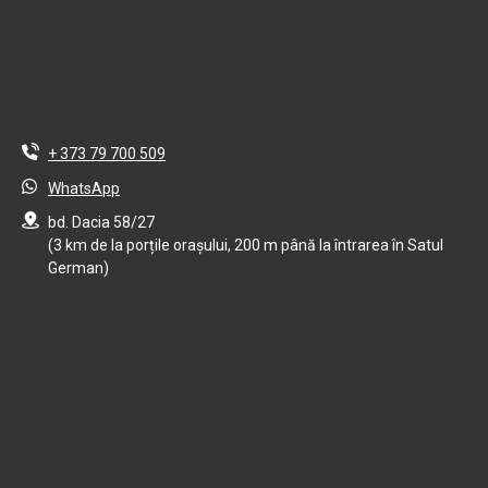
+ 373 79 700 509
WhatsApp
bd. Dacia 58/27
(3 km de la porțile orașului, 200 m până la întrarea în Satul
German)