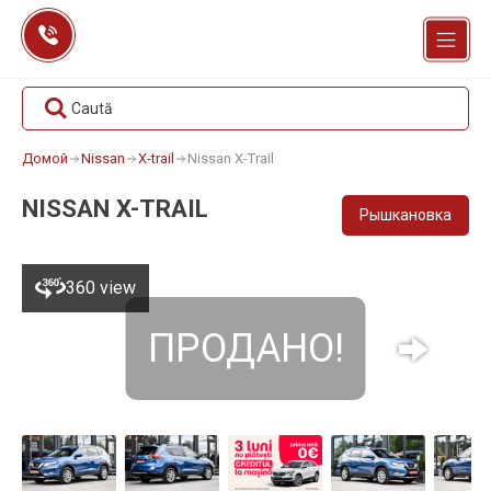
Перейти
к
содержанию
Caută
Домой
Nissan
X-trail
Nissan X-Trail
NISSAN X-TRAIL
Рышкановка
360 view
ПРОДАНО!