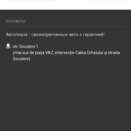
КОНТАКТЫ
Автоплаза - свежепригнанные авто с гарантией!
str. Socoleni 1
(mai sus de piața VAZ, intersecție Calea Orheiului și strada
Socoleni)