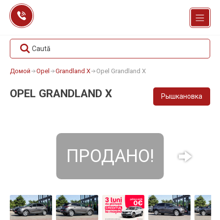
Перейти
к
содержанию
Caută
Домой
Opel
Grandland X
Opel Grandland X
OPEL GRANDLAND X
Рышкановка
ПРОДАНО!