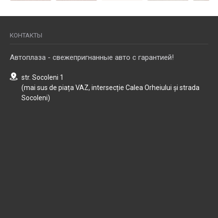
КОНТАКТЫ
Автоплаза - свежепригнанные авто с гарантией!
str. Socoleni 1
(mai sus de piața VAZ, intersecție Calea Orheiului și strada
Socoleni)