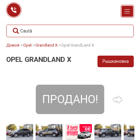
Перейти
к
содержанию
Caută
Домой
Opel
Grandland X
Opel GrandLand X
OPEL GRANDLAND X
Рышкановка
ПРОДАНО!