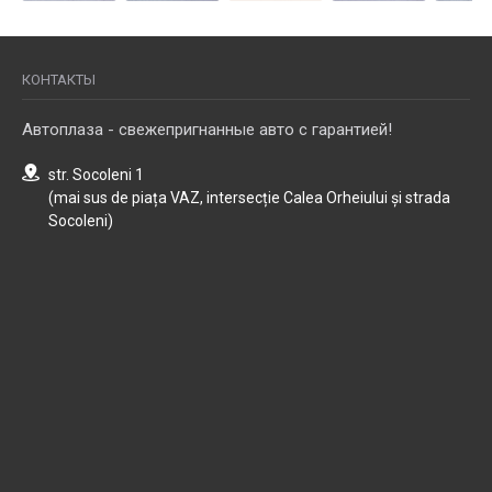
КОНТАКТЫ
Автоплаза - свежепригнанные авто с гарантией!
str. Socoleni 1
(mai sus de piața VAZ, intersecție Calea Orheiului și strada
Socoleni)