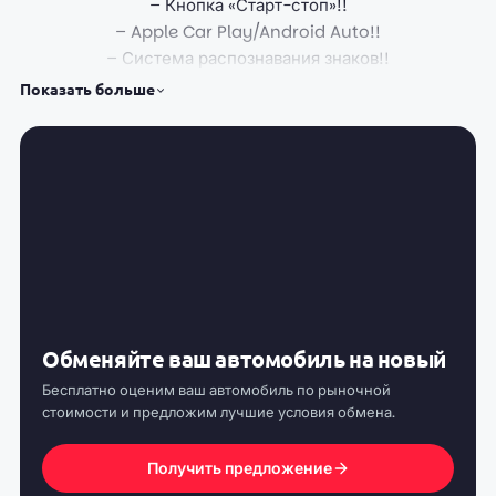
– Кнопка «Старт-стоп»!!
– Apple Car Play/Android Auto!!
– Система распознавания знаков!!
– 2-зонный климат-контроль!!
Показать больше
– Система удержания полосы движения!!
Opel Grandland X!! 1.5 HDi (130 л.с.)!! Автомат !! 2020!!
СВЕЖЕПРИГНАНА ! ПОДТВЕРЖДЕННЫЙ ПРОБЕГ !
====================================
КРЕДИТ
====================================
– Кредит БЕЗ первого взноса – от 0 €
– Досрочное погашение без дополнительных %
– Гарантированное одобрение 100%
– ТОЛЬКО с удостоверением личности
Обменяйте ваш автомобиль на новый
Кредит также одобряется для лиц работающих
Бесплатно оценим ваш автомобиль по рыночной
НЕОФИЦИАЛЬНО или за ГРАНИЦЕЙ
стоимости и предложим лучшие условия обмена.
ОРИЕНТИРОВАННЫЙ РАСЧЕТ:
– ежемесячный платеж от 300 Евро
Получить предложение
– аванс 1500 Евро