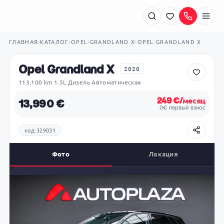
ГЛАВНАЯ
›
КАТАЛОГ
›
OPEL
›
GRANDLAND X
›
OPEL GRANDLAND X
Viber
Мгновенное сообщение
Opel Grandland X
2020
WhatsApp
Рышкановка
113,100 km
·
1.5L
·
Дизель
·
Автоматическая
Отправить сообщение
+373 79 700 509
249 €/месяц
13,990 €
Ботаника
0€ первый взнос
+373 79 700 502
код:329031
Фото
Локация