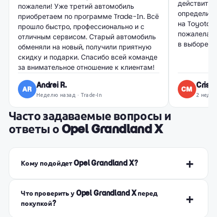
действител
пожалели! Уже третий автомобиль
определитьс
приобретаем по программе Trade-In. Всё
на Toyota C
прошло быстро, профессионально и с
пожалела. 
отличным сервисом. Старый автомобиль
в выборе и
обменяли на новый, получили приятную
скидку и подарки. Спасибо всей команде
за внимательное отношение к клиентам!
Andrei R.
Cristi
AR
CM
Неделю назад · Trade-In
2 недел
Часто задаваемые вопросы и
ответы о Opel Grandland X
+
Кому подойдет Opel Grandland X?
Что проверить у Opel Grandland X перед
+
покупкой?