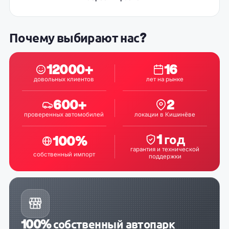
Почему выбирают нас?
12000
+
16
довольных клиентов
лет на рынке
600
+
2
проверенных автомобилей
локации в Кишинёве
1
год
100
%
гарантия и технической
собственный импорт
поддержки
100% собственный автопарк