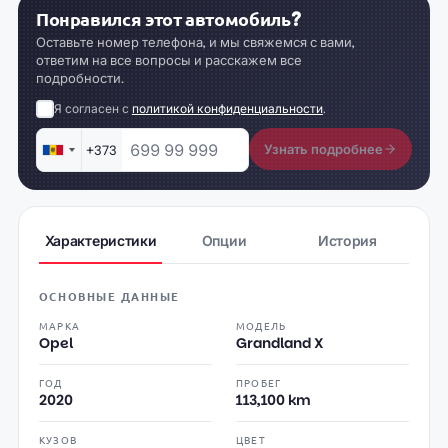
Понравился этот автомобиль?
Оставьте номер телефона, и мы свяжемся с вами,
ответим на все вопросы и расскажем все
подробности.
Я согласен с
политикой конфиденциальности
.
Узнать подробнее
+373
Moldova
+373
Характеристики
Опции
История
ОСНОВНЫЕ ДАННЫЕ
МАРКА
МОДЕЛЬ
Opel
Grandland X
ГОД
ПРОБЕГ
2020
113,100 km
КУЗОВ
ЦВЕТ