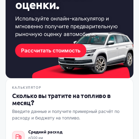
оценки.
Другие предложения на:
https://autoplaza.md
Смотри
первые автомобили
в
дороге
/ доставленные
в
MD !!
Используйте онлайн-калькулятор и
Подпишитесь
:
https://bit.ly/AutoplazaDrum
мгновенно получите предварительную
Код товара #329031
рыночную оценку автомобиля.
Рассчитать стоимость
КАЛЬКУЛЯТОР
Сколько вы тратите на топливо в
месяц?
Введите данные и получите примерный расчёт по
расходу и бюджету на топливо.
Средний расход
л/100 км