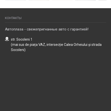
КОНТАКТЫ
Автоплаза - свежепригнанные авто с гарантией!
str. Socoleni 1
(mai sus de piața VAZ, intersecție Calea Orheiului și strada
Socoleni)