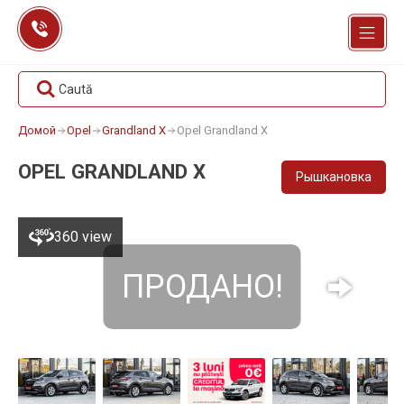
Перейти
к
содержанию
Caută
Домой
Opel
Grandland X
Opel Grandland X
OPEL GRANDLAND X
Рышкановка
360 view
ПРОДАНО!