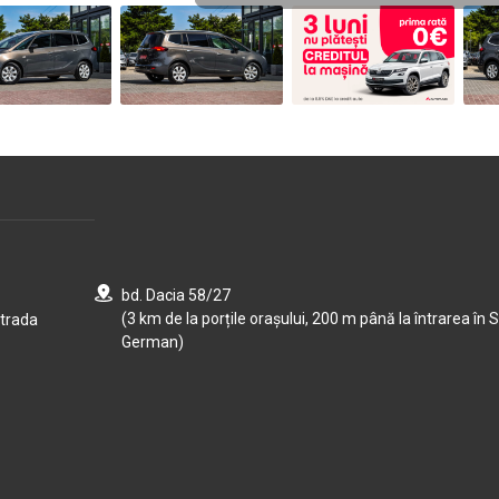
bd. Dacia 58/27
(3 km de la porțile orașului, 200 m până la întrarea în S
strada
German)