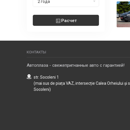
2 года
Расчет
КОНТАКТЫ
Автоплаза - свежепригнанные авто с гарантией!
str. Socoleni 1
(mai sus de piața VAZ, intersecție Calea Orheiului și 
Socoleni)