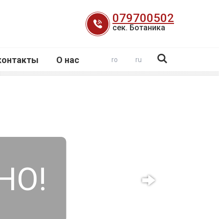
079700502
сек. Ботаника
контакты
О нас
ro
ru
НО!