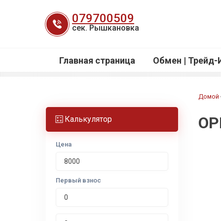
Перейти
079700509
к
сек. Рышкановка
содержанию
Главная страница
Обмен | Трейд-
Домой
OP
Калькулятор
Цена
Первый взнос
Срок лизинга