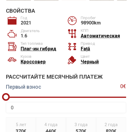
СВОЙСТВА
Год
Ппробег
2021
98900km
КПП
Двигатель
1.6
Автоматическая
Тип топлива
Привод
Плаг-ин гибрид
Față
Кузов
Цвет
Кроссовер
Черный
РАССЧИТАЙТЕ МЕСЯЧНЫЙ ПЛАТЕЖ
0€
Первый взнос
5 лет
4 года
3 года
2 года
370€
440€
570€
820€