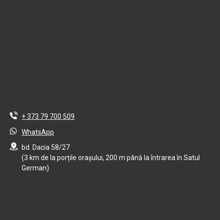
+ 373 79 700 509
WhatsApp
bd. Dacia 58/27
(3 km de la porțile orașului, 200 m până la întrarea în Satul
German)