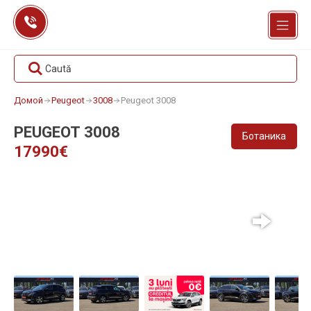
Перейти
к
содержанию
Caută
Домой
Peugeot
3008
Peugeot 3008
PEUGEOT 3008
Ботаника
17990€