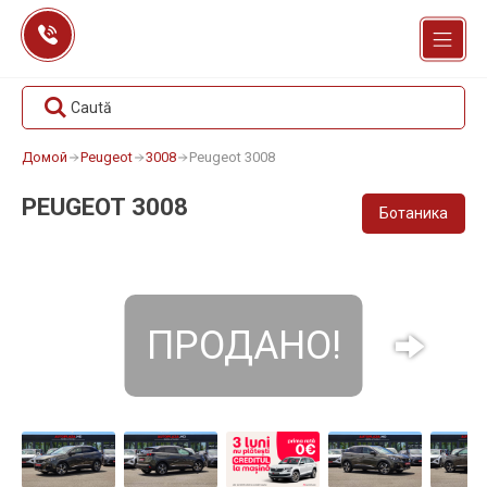
Перейти
к
содержанию
Caută
Домой
Peugeot
3008
Peugeot 3008
PEUGEOT 3008
Ботаника
ПРОДАНО!