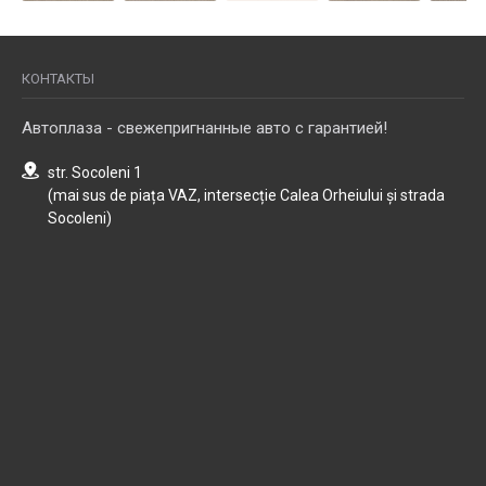
КОНТАКТЫ
Автоплаза - свежепригнанные авто с гарантией!
str. Socoleni 1
(mai sus de piața VAZ, intersecție Calea Orheiului și strada
Socoleni)