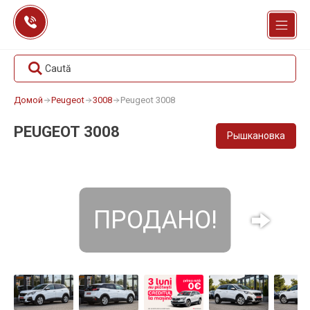
Перейти
к
содержанию
Caută
Домой
Peugeot
3008
Peugeot 3008
PEUGEOT 3008
Рышкановка
ПРОДАНО!