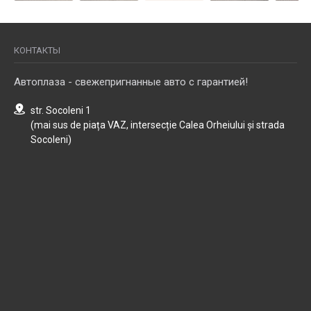
КОНТАКТЫ
Автоплаза - свежепригнанные авто с гарантией!
str. Socoleni 1
(mai sus de piața VAZ, intersecție Calea Orheiului și strada
Socoleni)