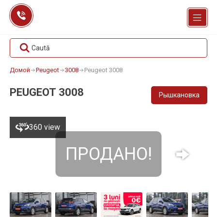
Перейти
к
содержанию
Caută
Домой
Peugeot
3008
Peugeot 3008
PEUGEOT 3008
Рышкановка
360 view
ПРОДАНО!