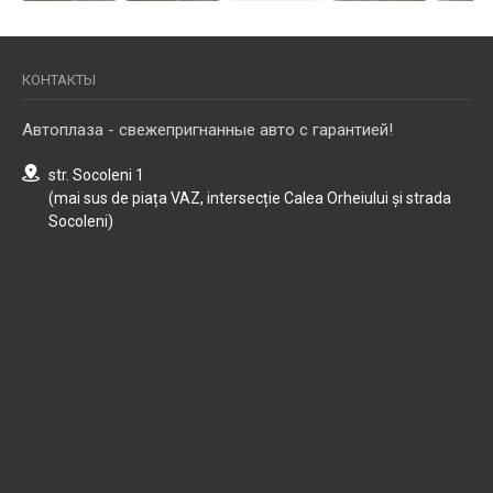
КОНТАКТЫ
Автоплаза - свежепригнанные авто с гарантией!
str. Socoleni 1
(mai sus de piața VAZ, intersecție Calea Orheiului și strada
Socoleni)