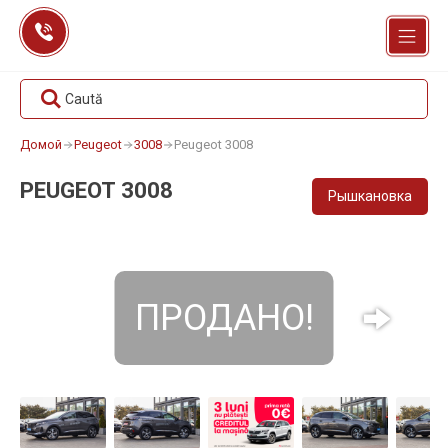
Перейти
к
содержанию
Caută
Домой
Peugeot
3008
Peugeot 3008
PEUGEOT 3008
Рышкановка
ПРОДАНО!