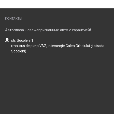
КОНТАКТЫ
Автоплаза - свежепригнанные авто с гарантией!
str. Socoleni 1
(mai sus de piața VAZ, intersecție Calea Orheiului și strada
Socoleni)