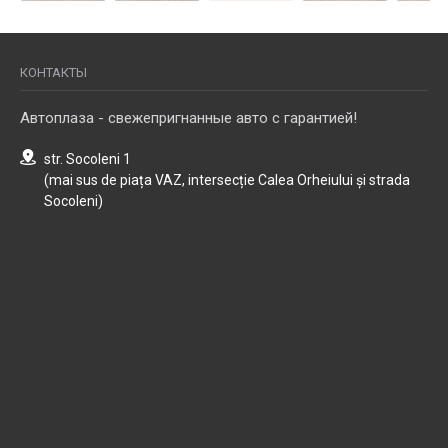
КОНТАКТЫ
Автоплаза - свежепригнанные авто с гарантией!
str. Socoleni 1
(mai sus de piața VAZ, intersecție Calea Orheiului și strada
Socoleni)