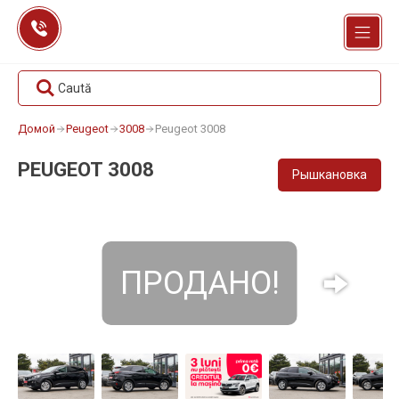
Перейти
к
содержанию
Caută
Домой
Peugeot
3008
Peugeot 3008
PEUGEOT 3008
Рышкановка
ПРОДАНО!