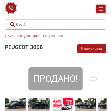
Перейти
к
содержанию
Caută
Домой
Peugeot
3008
Peugeot 3008
PEUGEOT 3008
Рышкановка
ПРОДАНО!