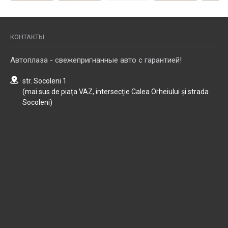
КОНТАКТЫ
Автоплаза - свежепригнанные авто с гарантией!
str. Socoleni 1
(mai sus de piața VAZ, intersecție Calea Orheiului și strada
Socoleni)