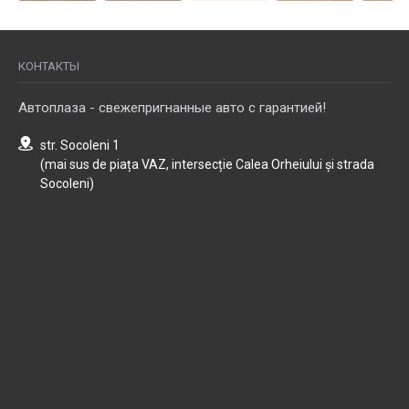
КОНТАКТЫ
Автоплаза - свежепригнанные авто с гарантией!
str. Socoleni 1
(mai sus de piața VAZ, intersecție Calea Orheiului și strada
Socoleni)