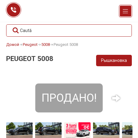
Перейти
к
содержанию
Caută
Домой
Peugeot
5008
Peugeot 5008
PEUGEOT 5008
Рышкановка
ПРОДАНО!