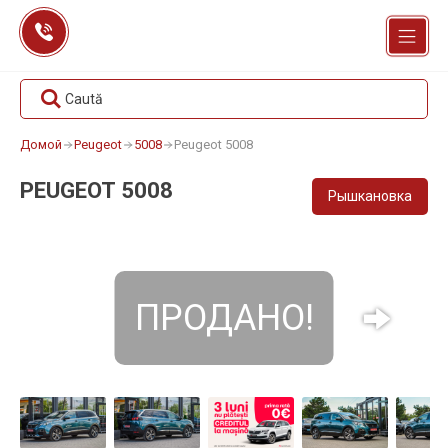
Перейти
к
содержанию
Caută
Домой
Peugeot
5008
Peugeot 5008
PEUGEOT 5008
Рышкановка
ПРОДАНО!