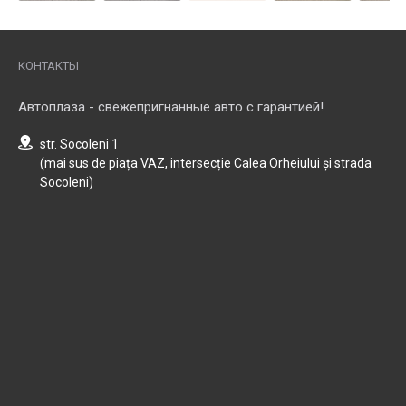
КОНТАКТЫ
Автоплаза - свежепригнанные авто с гарантией!
str. Socoleni 1
(mai sus de piața VAZ, intersecție Calea Orheiului și strada
Socoleni)