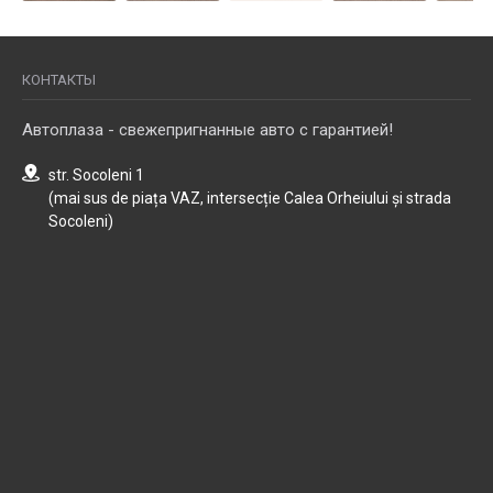
КОНТАКТЫ
Автоплаза - свежепригнанные авто с гарантией!
str. Socoleni 1
(mai sus de piața VAZ, intersecție Calea Orheiului și strada
Socoleni)