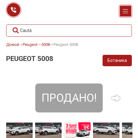
Перейти
к
содержанию
Caută
Домой
Peugeot
5008
Peugeot 5008
PEUGEOT 5008
Ботаника
ПРОДАНО!