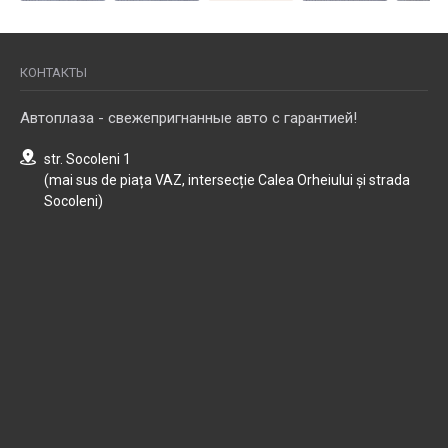
КОНТАКТЫ
Автоплаза - свежепригнанные авто с гарантией!
str. Socoleni 1
(mai sus de piața VAZ, intersecție Calea Orheiului și strada
Socoleni)