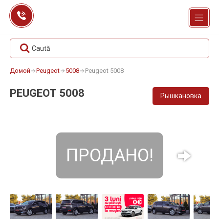
Перейти
к
содержанию
Caută
Домой
Peugeot
5008
Peugeot 5008
PEUGEOT 5008
Рышкановка
ПРОДАНО!