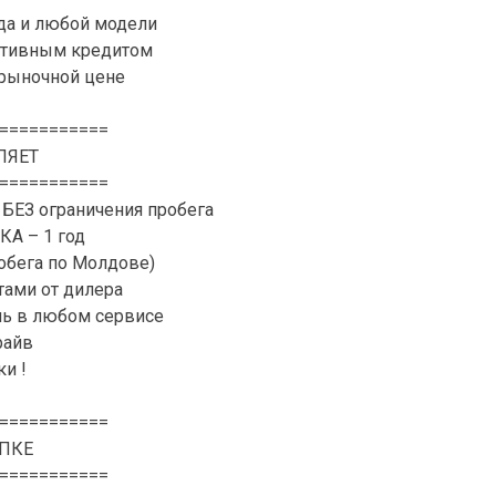
да и любой модели
активным кредитом
 рыночной цене
===========
ЛЯЕТ
===========
 БЕЗ ограничения пробега
А – 1 год
обега по Молдове)
ами от дилера
ль в любом сервисе
райв
и !
===========
ПКЕ
===========