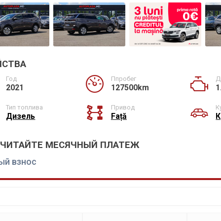
ЙСТВА
Год
Ппробег
Д
2021
127500km
1
Тип топлива
Привод
К
Дизель
Față
К
СЧИТАЙТЕ МЕСЯЧНЫЙ ПЛАТЕЖ
ый взнос