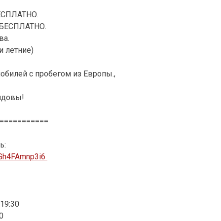
ЕСПЛАТНО.
– БЕСПЛАТНО.
ва.
и летние)
обилей с пробегом из Европы.,
лдовы!
===========
ь:
zGh4FAmnp3i6
19:30
0