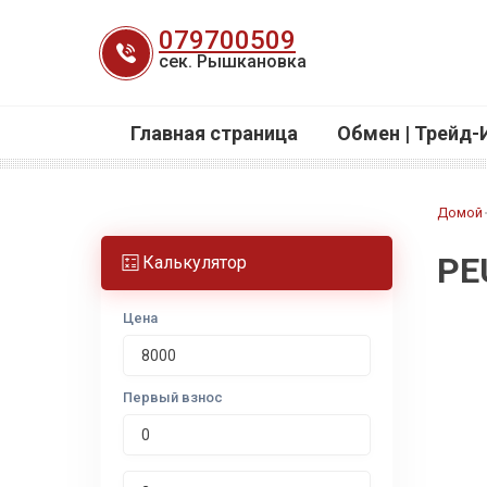
Перейти
079700509
к
сек. Рышкановка
содержанию
Главная страница
Обмен | Трейд-
Домой
PE
Калькулятор
Цена
Первый взнос
Срок лизинга