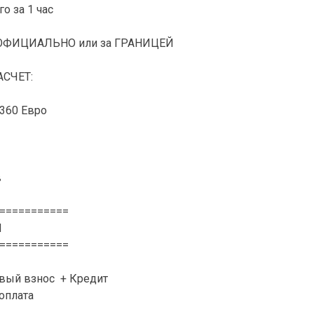
о за 1 час
НЕОФИЦИАЛЬНО или за ГРАНИЦЕЙ
СЧЕТ:
360 Евро
в
===========
N
===========
рвый взнос + Кредит
доплата