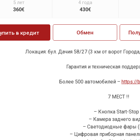
5 лет
4 года
360€
430€
Обмен
Пол
упить в кредит
Локация: бул. Дачия 58/27 (3 км от ворот Города,
Гарантия и техническая поддерж
Более 500 автомобилей –
https://
7 МЕСТ !!
– Кнопка Start-Stop 
– Камера заднего вид
– Светодиодные фары (L
– Цифровая приборная панель 