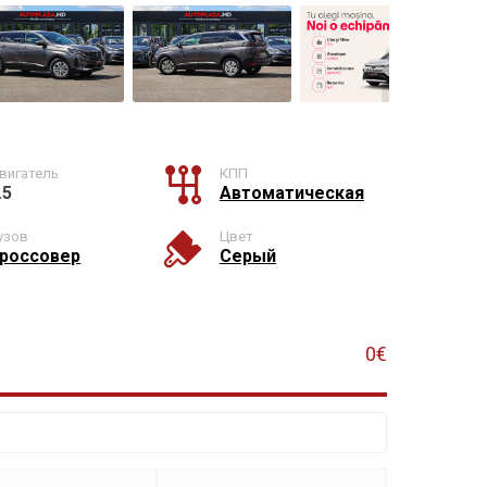
вигатель
КПП
.5
Автоматическая
узов
Цвет
россовер
Серый
0€