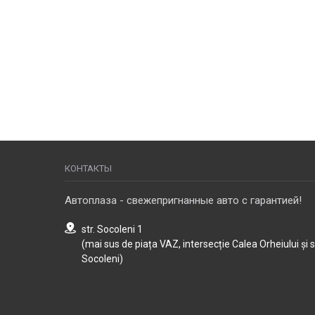
КОНТАКТЫ
Автоплаза - свежепригнанные авто с гарантией!
str. Socoleni 1
(mai sus de piața VAZ, intersecție Calea Orheiului și 
Socoleni)