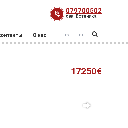
079700502
сек. Ботаника
контакты
О нас
ro
ru
17250€