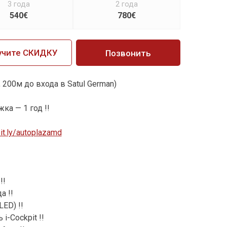
3 года
2 года
540€
780€
учите СКИДКУ
Позвонить
 200м до входа в Satul German)
ка — 1 год !!
bit.ly/autoplazamd
!!
а !!
ED) !!
i-Cockpit !!