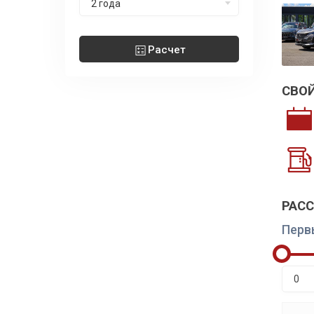
2 года
Расчет
СВО
РАС
Перв