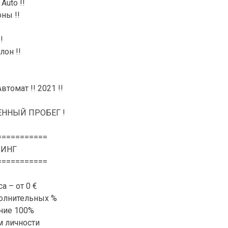
 Auto !!
ны !!
!
он !!
Автомат !! 2021 !!
ННЫЙ ПРОБЕГ !
===========
ЗИНГ
===========
а – от 0 €
олнительных %
ние 100%
м личности