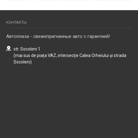
КОНТАКТЫ
Автоплаза - свежепригнанные авто с гарантией!
str. Socoleni 1
(mai sus de piața VAZ, intersecție Calea Orheiului și strada
Socoleni)