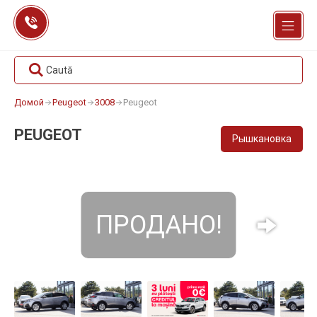
Перейти
к
содержанию
Caută
Домой
Peugeot
3008
Peugeot
PEUGEOT
Рышкановка
ПРОДАНО!