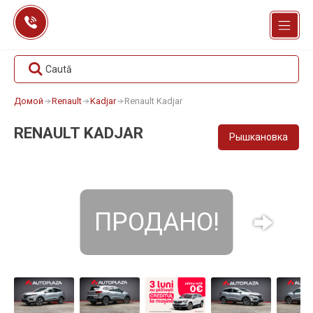
Перейти
к
содержанию
Caută
Домой
Renault
Kadjar
Renault Kadjar
RENAULT KADJAR
Рышкановка
ПРОДАНО!