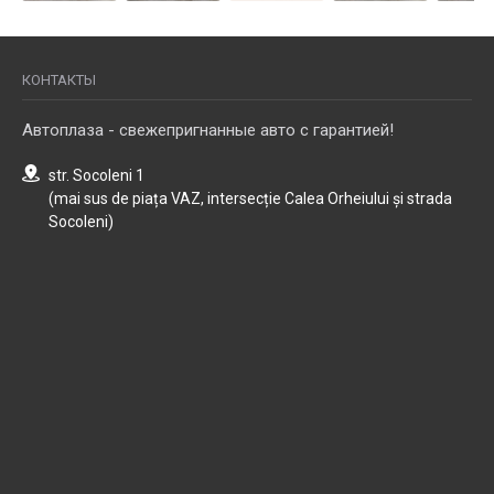
КОНТАКТЫ
Автоплаза - свежепригнанные авто с гарантией!
str. Socoleni 1
(mai sus de piața VAZ, intersecție Calea Orheiului și strada
Socoleni)