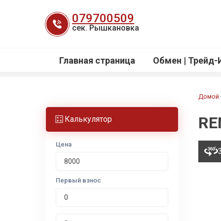
Перейти
079700509
к
сек. Рышкановка
содержанию
Главная страница
Обмен | Трейд-
Домой
RE
Калькулятор
Цена
Первый взнос
Срок лизинга