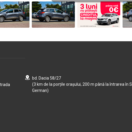
bd. Dacia 58/27
(3 km de la porțile orașului, 200 m până la întrarea în S
strada
German)