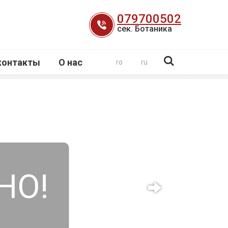
079700502
сек. Ботаника
контакты
О нас
ro
ru
НО!