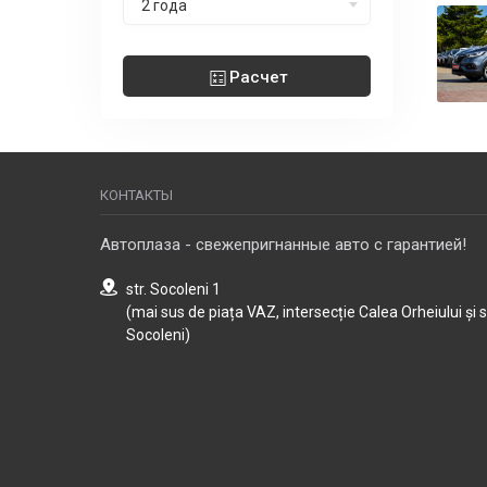
2 года
Расчет
КОНТАКТЫ
Автоплаза - свежепригнанные авто с гарантией!
str. Socoleni 1
(mai sus de piața VAZ, intersecție Calea Orheiului și 
Socoleni)