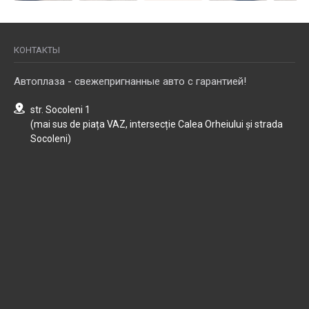
КОНТАКТЫ
Автоплаза - свежепригнанные авто с гарантией!
str. Socoleni 1
(mai sus de piața VAZ, intersecție Calea Orheiului și strada
Socoleni)