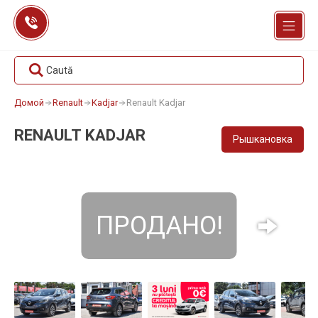
Перейти
к
содержанию
Caută
Домой
Renault
Kadjar
Renault Kadjar
RENAULT KADJAR
Рышкановка
ПРОДАНО!