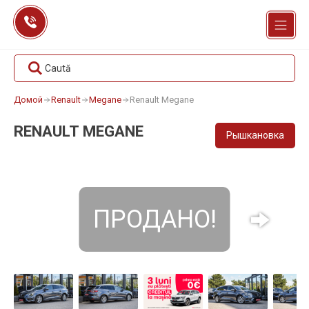
Перейти
к
содержанию
Caută
Домой
Renault
Megane
Renault Megane
RENAULT MEGANE
Рышкановка
ПРОДАНО!