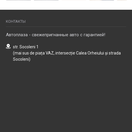
КОНТАКТЫ
Автоплаза - свежепригнанные авто с гарантией!
str. Socoleni 1
(mai sus de piața VAZ, intersecție Calea Orheiului și strada
Socoleni)