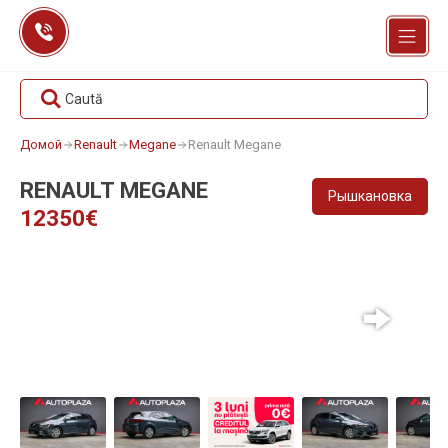
Перейти
к
содержанию
Caută
Домой
Renault
Megane
Renault Megane
RENAULT MEGANE
Рышкановка
12350€