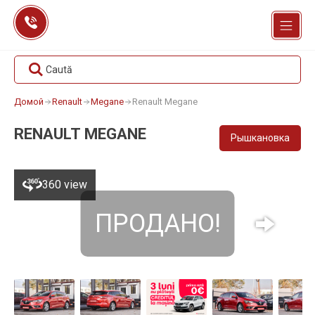
Перейти
к
содержанию
Caută
Домой
Renault
Megane
Renault Megane
RENAULT MEGANE
Рышкановка
360 view
ПРОДАНО!