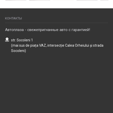
КОНТАКТЫ
Автоплаза - свежепригнанные авто с гарантией!
str. Socoleni 1
(mai sus de piața VAZ, intersecție Calea Orheiului și strada
Socoleni)