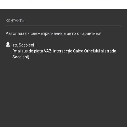
КОНТАКТЫ
Автоплаза - свежепригнанные авто с гарантией!
str. Socoleni 1
(mai sus de piața VAZ, intersecție Calea Orheiului și strada
Socoleni)