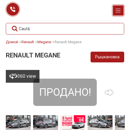
Перейти
к
содержанию
Caută
Домой
Renault
Megane
Renault Megane
RENAULT MEGANE
Рышкановка
360 view
ПРОДАНО!