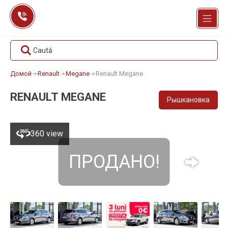
Перейти
к
содержанию
Caută
Домой
Renault
Megane
Renault Megane
RENAULT MEGANE
Рышкановка
360 view
ПРОДАНО!