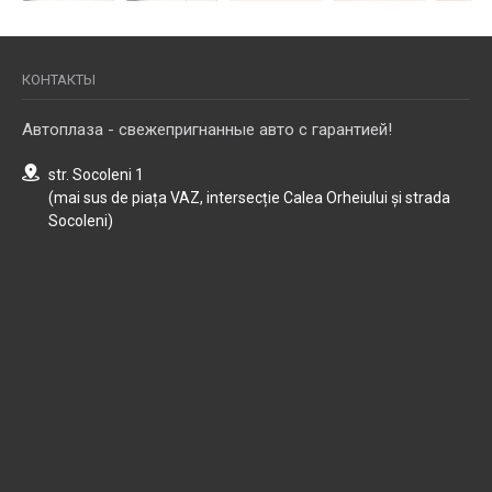
КОНТАКТЫ
Автоплаза - свежепригнанные авто с гарантией!
str. Socoleni 1
(mai sus de piața VAZ, intersecție Calea Orheiului și strada
Socoleni)