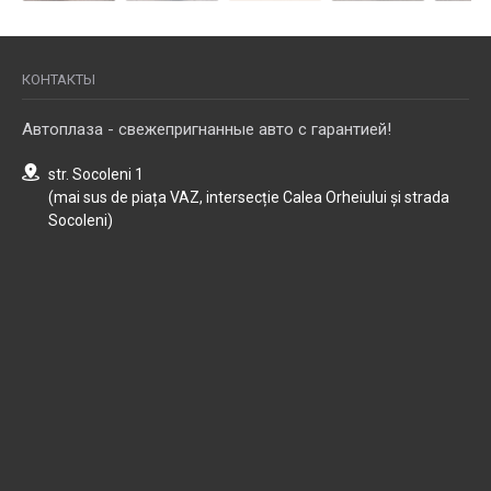
КОНТАКТЫ
Автоплаза - свежепригнанные авто с гарантией!
str. Socoleni 1
(mai sus de piața VAZ, intersecție Calea Orheiului și strada
Socoleni)