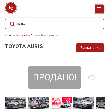
Перейти
к
содержанию
Caută
Домой
Toyota
Auris
Toyota Auris
TOYOTA AURIS
Рышкановка
ПРОДАНО!