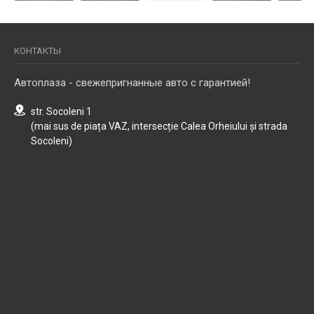
КОНТАКТЫ
Автоплаза - свежепригнанные авто с гарантией!
str. Socoleni 1
(mai sus de piața VAZ, intersecție Calea Orheiului și strada
Socoleni)