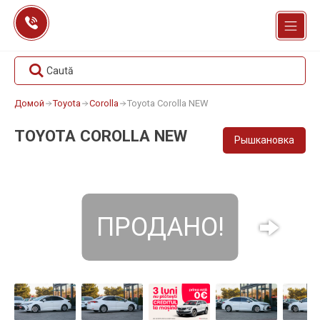
Перейти
к
содержанию
Caută
Домой
Toyota
Corolla
Toyota Corolla NEW
TOYOTA COROLLA NEW
Рышкановка
ПРОДАНО!