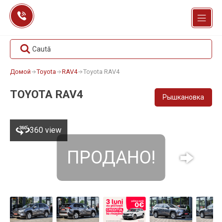
Перейти
к
содержанию
Caută
Домой
Toyota
RAV4
Toyota RAV4
TOYOTA RAV4
Рышкановка
360 view
ПРОДАНО!