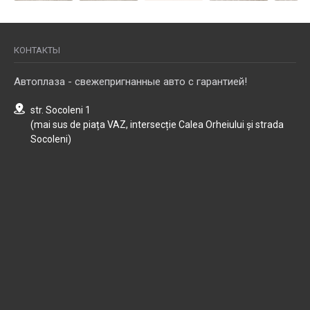
КОНТАКТЫ
Автоплаза - свежепригнанные авто с гарантией!
str. Socoleni 1
(mai sus de piața VAZ, intersecție Calea Orheiului și strada
Socoleni)