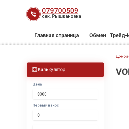
Перейти
079700509
к
сек. Рышкановка
содержанию
Главная страница
Обмен | Трейд-
Домой
VO
Калькулятор
Цена
Первый взнос
Срок лизинга