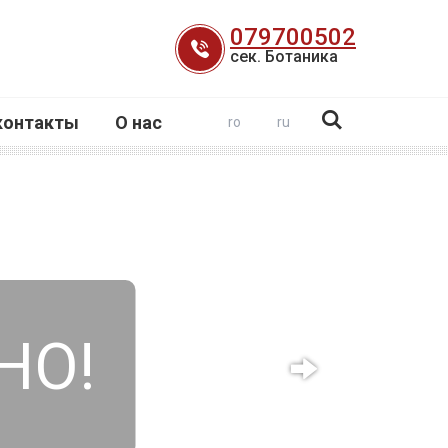
079700502
сек. Ботаника
контакты
О нас
ro
ru
НО!