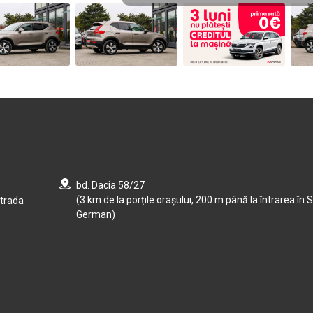
bd. Dacia 58/27
(3 km de la porțile orașului, 200 m până la întrarea în S
strada
German)