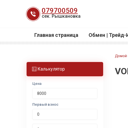
Перейти
079700509
к
сек. Рышкановка
содержанию
Главная страница
Обмен | Трейд-
Домой
VO
Калькулятор
Цена
Первый взнос
Срок лизинга