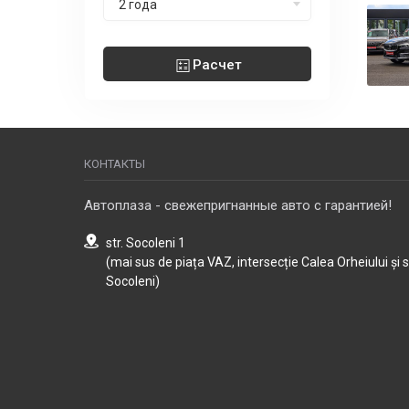
2 года
Расчет
КОНТАКТЫ
Автоплаза - свежепригнанные авто с гарантией!
str. Socoleni 1
(mai sus de piața VAZ, intersecție Calea Orheiului și 
Socoleni)