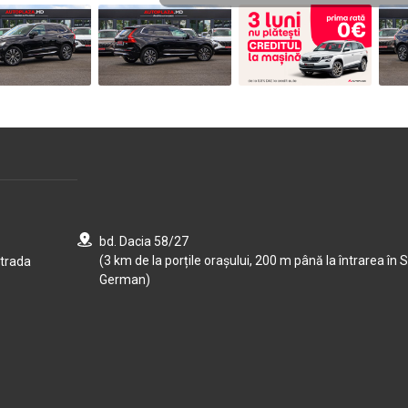
bd. Dacia 58/27
(3 km de la porțile orașului, 200 m până la întrarea în S
strada
German)