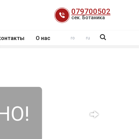
079700502
сек. Ботаника
контакты
О нас
ro
ru
НО!