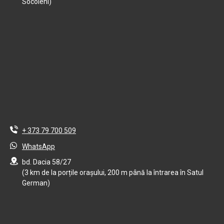
Socoleni)
+ 373 79 700 509
WhatsApp
bd. Dacia 58/27
(3 km de la porțile orașului, 200 m până la întrarea în Satul
German)