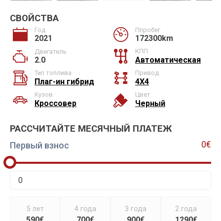
СВОЙСТВА
Год
Ппробег
2021
172300km
КПП
Двигатель
2.0
Автоматическая
Тип топлива
Привод
Плаг-ин гибрид
4X4
Кузов
Цвет
Кроссовер
Черный
РАССЧИТАЙТЕ МЕСЯЧНЫЙ ПЛАТЕЖ
0€
Первый взнос
5 лет
4 года
3 года
2 года
590€
700€
900€
1290€