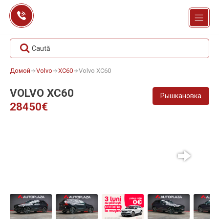
Перейти
к
содержанию
Caută
Домой
Volvo
XC60
Volvo XC60
VOLVO XC60
Рышкановка
28450€