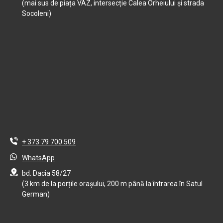
(mai sus de piața VAZ, intersecție Calea Orheiului și strada
Socoleni)
+ 373 79 700 509
WhatsApp
bd. Dacia 58/27
(3 km de la porțile orașului, 200 m până la întrarea în Satul
German)