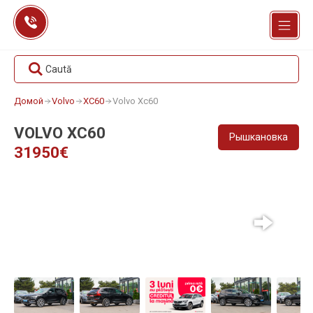
Перейти
к
содержанию
Caută
Домой
Volvo
XC60
Volvo Xc60
VOLVO XC60
Рышкановка
31950€