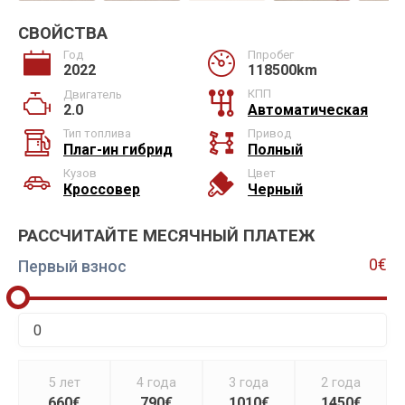
СВОЙСТВА
Год
Ппробег
2022
118500km
КПП
Двигатель
2.0
Автоматическая
Тип топлива
Привод
Плаг-ин гибрид
Полный
Кузов
Цвет
Кроссовер
Черный
РАССЧИТАЙТЕ МЕСЯЧНЫЙ ПЛАТЕЖ
0€
Первый взнос
5 лет
4 года
3 года
2 года
660€
790€
1010€
1450€