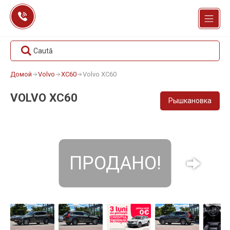
Перейти
к
содержанию
Caută
Домой
Volvo
XC60
Volvo XC60
VOLVO XC60
Рышкановка
ПРОДАНО!