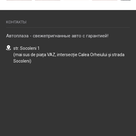
КОНТАКТЫ
Автоплаза - свежепригнанные авто с гарантией!
str. Socoleni 1
(mai sus de piața VAZ, intersecție Calea Orheiului și strada
Socoleni)