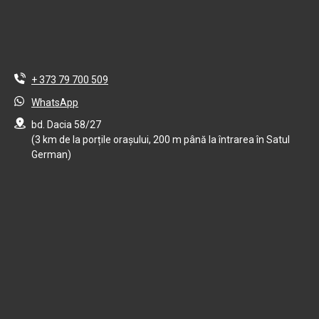
+ 373 79 700 509
WhatsApp
bd. Dacia 58/27
(3 km de la porțile orașului, 200 m până la întrarea în Satul
German)