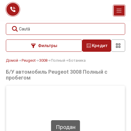
Перейти
к
содержанию
Caută
Фильтры
Кредит
Домой
Peugeot
3008
Полный
Ботаника
Б/У автомобиль Peugeot 3008 Полный с
пробегом
Продан